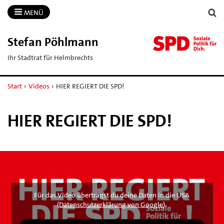
MENÜ
Stefan Pöhlmann
Ihr Stadtrat für Helmbrechts
Start
›
Videos
›
HIER REGIERT DIE SPD!
HIER REGIERT DIE SPD!
Für das Video überträgst du deine Daten in die USA
(
Datenschutzerklärung von Google
).